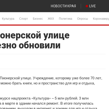
НОВОСТИ КРАЯ
LIVE
Культура
Спорт
Бизнес
ЖКХ
Политика
Опросы
Коронавир
ионерской улице
езно обновили
Пионерской улице. Учреждение, которому уже более 70 лет,
 можно брать книги, но и пространство для игр и отдыха,
нкурсе нацпроекта «Культура» – 5 млн рублей. 3 млн
 в марте в здании начался ремонт. В итоге получилась
ованием, выходом в интернет и зонами для игр и отдыха.