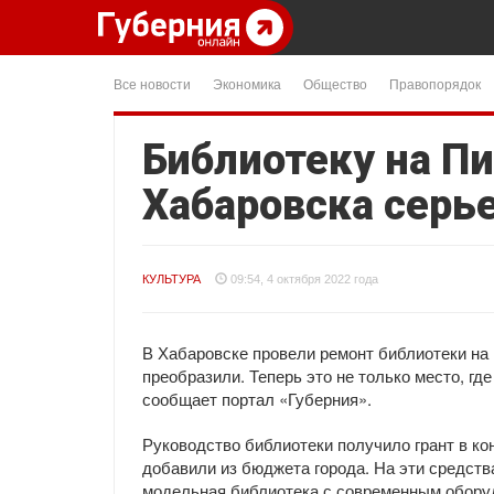
Все новости
Экономика
Общество
Правопорядок
Библиотеку на П
Хабаровска серь
КУЛЬТУРА
09:54, 4 октября 2022 года
В Хабаровске провели ремонт библиотеки на 
преобразили. Теперь это не только место, где
сообщает портал «Губерния».
Руководство библиотеки получило грант в ко
добавили из бюджета города. На эти средства
модельная библиотека с современным оборуд