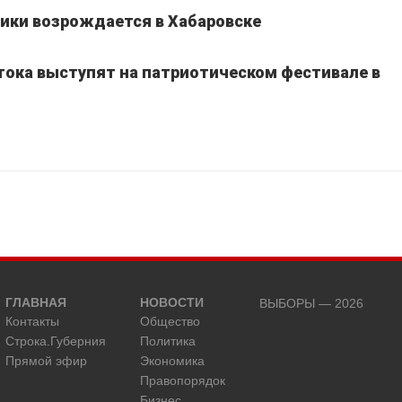
ики возрождается в Хабаровске
тока выступят на патриотическом фестивале в
ГЛАВНАЯ
НОВОСТИ
ВЫБОРЫ — 2026
Контакты
Общество
Строка.Губерния
Политика
Прямой эфир
Экономика
Правопорядок
Бизнес