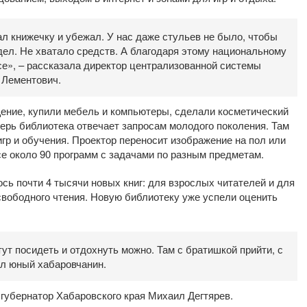
л книжечку и убежал. У нас даже стульев не было, чтобы
дел. Не хватало средств. А благодаря этому национальному
се», – рассказала директор централизованной системы
 Лементович.
щение, купили мебель и компьютеры, сделали косметический
перь библиотека отвечает запросам молодого поколения. Там
гр и обучения. Проектор переносит изображение на пол или
асе около 90 программ с задачами по разным предметам.
сь почти 4 тысячи новых книг: для взрослых читателей и для
 свободного чтения. Новую библиотеку уже успели оценить
тут посидеть и отдохнуть можно. Там с братишкой прийти, с
зал юный хабаровчанин.
губернатор Хабаровского края Михаил Дегтярев.