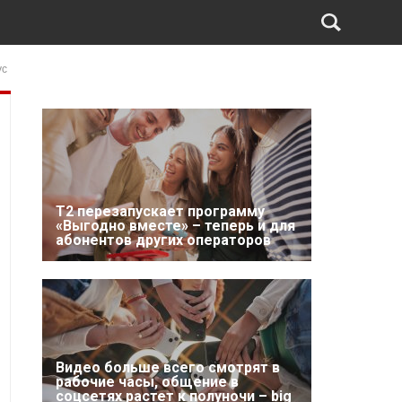
ус
Т2 перезапускает программу
«Выгодно вместе» – теперь и для
абонентов других операторов
Видео больше всего смотрят в
рабочие часы, общение в
соцсетях растет к полуночи – big