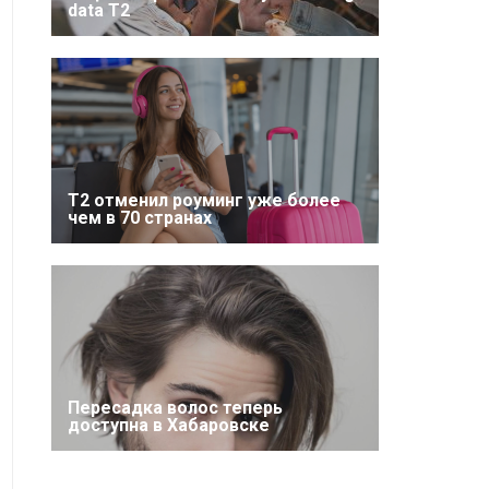
data T2
Т2 отменил роуминг уже более
чем в 70 странах
Пересадка волос теперь
доступна в Хабаровске