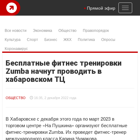
Toggl
Прямой эфир
naviga
Все новости
Экономика
Общество
Правопорядок
Культура
Спорт
Бизнес
ЖКХ
Политика
Опросы
Коронавирус
Бесплатные фитнес тренировки
Zumba начнут проводить в
хабаровском ТЦ
ОБЩЕСТВО
16:35, 2 декабря 2022 года
В Хабаровске с декабря этого года по март 2023 в
торговом центре «На Пушкина» организуют бесплатные
фитнес-тренировки Zumba. Их проведет фитнес-тренер
международного класса Карина Чумакова.