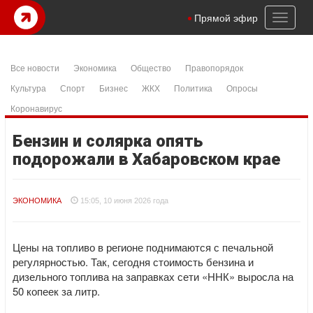
Toggl
Прямой эфир
naviga
Все новости
Экономика
Общество
Правопорядок
Культура
Спорт
Бизнес
ЖКХ
Политика
Опросы
Коронавирус
Бензин и солярка опять
подорожали в Хабаровском крае
ЭКОНОМИКА
15:05, 10 июня 2026 года
Цены на топливо в регионе поднимаются с печальной
регулярностью. Так, сегодня стоимость бензина и
дизельного топлива на заправках сети «ННК» выросла на
50 копеек за литр.