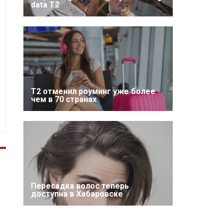
data T2
Т2 отменил роуминг уже более
чем в 70 странах
Пересадка волос теперь
доступна в Хабаровске