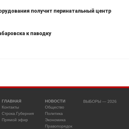
борудования получит перинатальный центр
абаровска к паводку
ГЛАВНАЯ
НОВОСТИ
ВЫБОРЫ — 2026
Контакты
Общество
Строка.Губерния
Политика
Прямой эфир
Экономика
Правопорядок