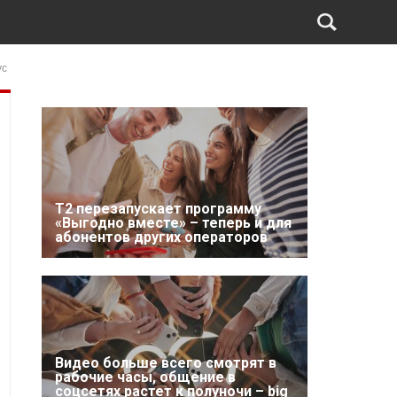
ус
Т2 перезапускает программу
«Выгодно вместе» – теперь и для
абонентов других операторов
Видео больше всего смотрят в
рабочие часы, общение в
соцсетях растет к полуночи – big