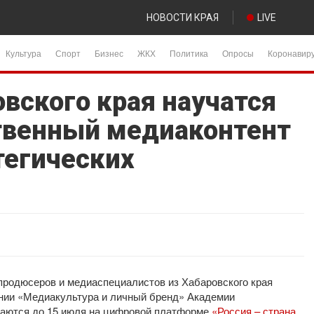
НОВОСТИ КРАЯ
LIVE
Культура
Спорт
Бизнес
ЖКХ
Политика
Опросы
Коронавир
вского края научатся
твенный медиаконтент
тегических
 продюсеров и медиаспециалистов из Хабаровского края
ении «Медиакультура и личный бренд» Академии
маются до 15 июля на цифровой платформе
«Россия – страна