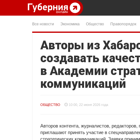
Все новости
Экономика
Общество
Правопорядок
Авторы из Хабаро
создавать качес
в Академии стра
коммуникаций
ОБЩЕСТВО
10:00, 22 июня 2026 года
Авторов контента, журналистов, редакторов,
приглашают принять участие в спецнаправл
стратегических коммуникаций. Заявки прини