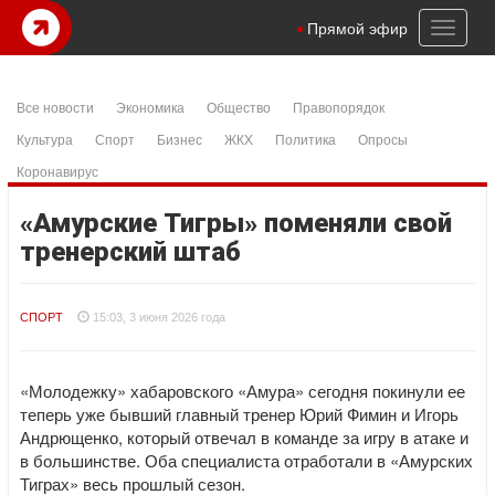
Toggl
Прямой эфир
naviga
Все новости
Экономика
Общество
Правопорядок
Культура
Спорт
Бизнес
ЖКХ
Политика
Опросы
Коронавирус
«Амурские Тигры» поменяли свой
тренерский штаб
СПОРТ
15:03, 3 июня 2026 года
«Молодежку» хабаровского «Амура» сегодня покинули ее
теперь уже бывший главный тренер Юрий Фимин и Игорь
Андрющенко, который отвечал в команде за игру в атаке и
в большинстве. Оба специалиста отработали в «Амурских
Тиграх» весь прошлый сезон.