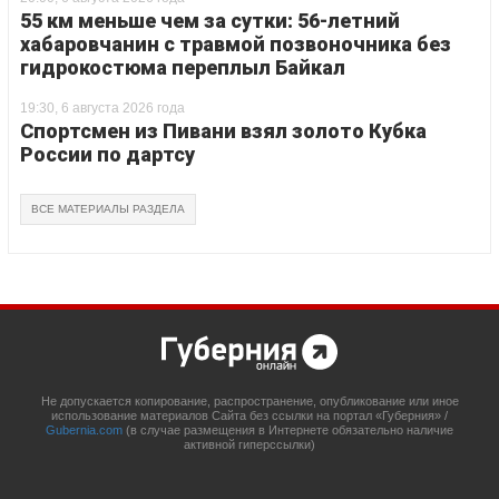
55 км меньше чем за сутки: 56-летний
хабаровчанин с травмой позвоночника без
гидрокостюма переплыл Байкал
19:30, 6 августа 2026 года
Спортсмен из Пивани взял золото Кубка
России по дартсу
ВСЕ МАТЕРИАЛЫ РАЗДЕЛА
Не допускается копирование, распространение, опубликование или иное
использование материалов Сайта без ссылки на портал «Губерния» /
Gubernia.com
(в случае размещения в Интернете обязательно наличие
активной гиперссылки)