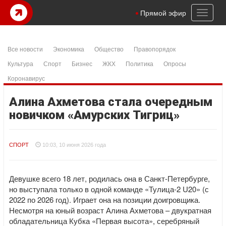
Toggl
Прямой эфир
naviga
Все новости
Экономика
Общество
Правопорядок
Культура
Спорт
Бизнес
ЖКХ
Политика
Опросы
Коронавирус
Алина Ахметова стала очередным
новичком «Амурских Тигриц»
СПОРТ
10:03, 10 июня 2026 года
Девушке всего 18 лет, родилась она в Санкт-Петербурге,
но выступала только в одной команде «Тулица-2 U20» (с
2022 по 2026 год). Играет она на позиции доигровщика.
Несмотря на юный возраст Алина Ахметова – двукратная
обладательница Кубка «Первая высота», серебряный