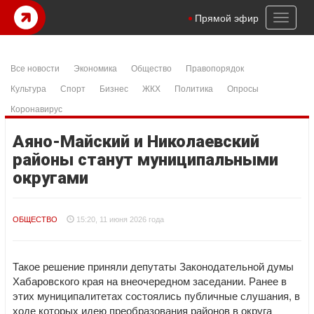
Toggl
Прямой эфир
naviga
Все новости
Экономика
Общество
Правопорядок
Культура
Спорт
Бизнес
ЖКХ
Политика
Опросы
Коронавирус
Аяно-Майский и Николаевский
районы станут муниципальными
округами
ОБЩЕСТВО
15:20, 11 июня 2026 года
Такое решение приняли депутаты Законодательной думы
Хабаровского края на внеочередном заседании. Ранее в
этих муниципалитетах состоялись публичные слушания, в
ходе которых идею преобразования районов в округа