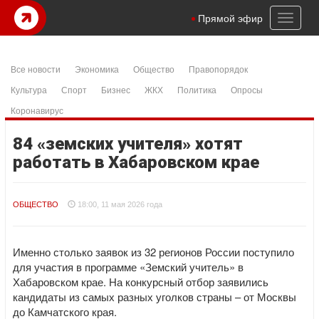
Toggl
Прямой эфир
naviga
Все новости
Экономика
Общество
Правопорядок
Культура
Спорт
Бизнес
ЖКХ
Политика
Опросы
Коронавирус
84 «земских учителя» хотят
работать в Хабаровском крае
ОБЩЕСТВО
18:00, 11 мая 2026 года
Именно столько заявок из 32 регионов России поступило
для участия в программе «Земский учитель» в
Хабаровском крае. На конкурсный отбор заявились
кандидаты из самых разных уголков страны – от Москвы
до Камчатского края.