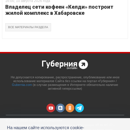
16:00, 10 августа 2026 года
Владелец сети кофеен «Келди» построит
жилой комплекс в Хабаровске
ВСЕ МАТЕРИАЛЫ РАЗДЕЛА
Не допускается копирование, распространение, опубликование или иное
использование материалов Сайта без ссылки на портал «Губерния» /
Gubernia.com
(в случае размещения в Интернете обязательно наличие
активной гиперссылки)
© 2014 - 2026 Портал «Губерния»
Сетевое издание
Gubernia.com
, свидетельство о регистрации ЭЛ № ФС 77 –
На нашем сайте используются cookie-
67908 выдано 06.12.2016 Федеральной службой по надзору в сфере связи,