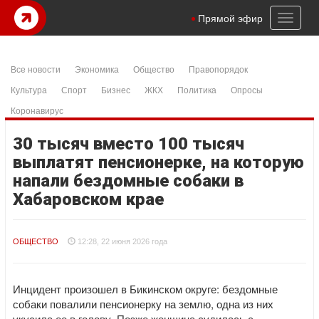
Toggl
Прямой эфир
naviga
Все новости
Экономика
Общество
Правопорядок
Культура
Спорт
Бизнес
ЖКХ
Политика
Опросы
Коронавирус
30 тысяч вместо 100 тысяч
выплатят пенсионерке, на которую
напали бездомные собаки в
Хабаровском крае
ОБЩЕСТВО
12:28, 22 июня 2026 года
Инцидент произошел в Бикинском округе: бездомные
собаки повалили пенсионерку на землю, одна из них
укусила ее в голову. Позже женщина судилась с