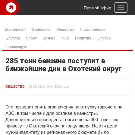
Toggl
Прямой эфир
naviga
Все новости
Экономика
Общество
Правопорядок
Культура
Спорт
Бизнес
ЖКХ
Политика
Опросы
Коронавирус
285 тонн бензина поступит в
ближайшие дни в Охотский округ
ОБЩЕСТВО
15:04, 6 июля 2026 года
Это позволит снять ограничения по отпуску горючего на
АЗС, в том числе и для розлива в канистры.
Дополнительно проведены торги еще на 300 тонн – их
привезут в Охотский округ к концу июля. На эти цели
муниципалитету из регионального бюджета было