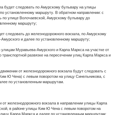
ла будет следовать по Амурскому бульвару на улицы
 по установленному маршруту. В обратном направлении: с
 по улице Волочаевской, Амурскому бульвару до
овленному маршруту;
ет следовать до железнодорожного вокзала, по Амурскому
-Амурского и далее по установленному маршруту;
по улицам Муравьева-Амурского и Карла Маркса на участке от
 транспортной развязке на пересечении улиц Карла Маркса и
и движении от железнодорожного вокзала будут следовать с
Ким Ю Чена) с левым поворотом на улицу Синельникова, с
далее по установленным маршрутам.
ии от железнодорожного вокзала в направлении улицы Карла
ской, в районе улицы Ким Ю Чена с левым поворотом на
улицу Карла Маркса и далее по установленным маршрутам;