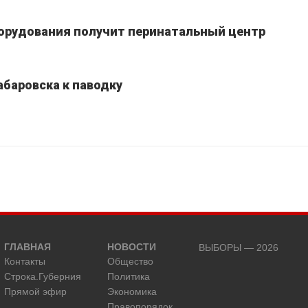
борудования получит перинатальный центр
абаровска к паводку
ГЛАВНАЯ
НОВОСТИ
ВЫБОРЫ — 2026
Контакты
Общество
Строка.Губерния
Политика
Прямой эфир
Экономика
Правопорядок