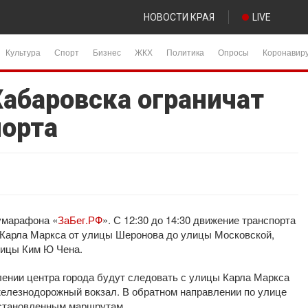
НОВОСТИ КРАЯ
LIVE
Культура
Спорт
Бизнес
ЖКХ
Политика
Опросы
Коронавир
Хабаровска ограничат
орта
умарафона «
ЗаБег.РФ
». С 12:30 до 14:30 движение транспорта
 Карла Маркса от улицы Шеронова до улицы Московской,
лицы Ким Ю Чена.
лении центра города будут следовать с улицы Карла Маркса
железнодорожный вокзал. В обратном направлении по улице
установленным маршрутам.