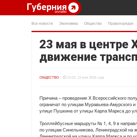
Все новости
Экономика
Общество
Правопорядок
23 мая в центре 
движение трансп
ОБЩЕСТВО
10:02, 19 мая 2026 года
Причина – проведение X Всероссийского пол
ограничат по улицам Муравьева-Амурского и
улице Пушкина от улицы Карла Маркса до у
Троллейбусные маршруты № 1, 4, 9 в направ
по улицам Синельникова, Ленинградской на 
Ленинградской на улицу Карла Маркса и по 