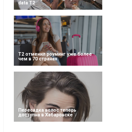
data T2
Т2 отменил роуминг уже более
чем в 70 странах
Пересадка волос теперь
доступна в Хабаровске