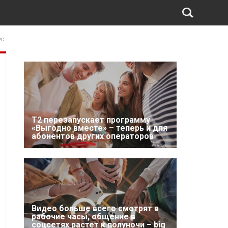
ус
Т2 перезапускает программу
«Выгодно вместе» – теперь и для
абонентов других операторов
Видео больше всего смотрят в
рабочие часы, общение в
соцсетях растет к полуночи – big