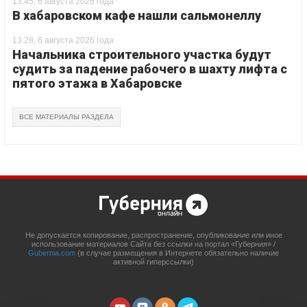
13:45, 6 августа 2026 года
В хабаровском кафе нашли сальмонеллу
13:28, 6 августа 2026 года
Начальника строительного участка будут
судить за падение рабочего в шахту лифта с
пятого этажа в Хабаровске
ВСЕ МАТЕРИАЛЫ РАЗДЕЛА
Не допускается копирование, распространение, опубликование или иное
использование материалов Сайта без ссылки на портал «Губерния» /
Gubernia.com
(в случае размещения в Интернете обязательно наличие
активной гиперссылки)