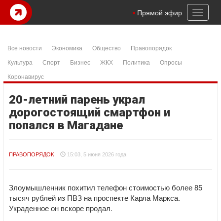
Toggl
Прямой эфир
naviga
Все новости
Экономика
Общество
Правопорядок
Культура
Спорт
Бизнес
ЖКХ
Политика
Опросы
Коронавирус
20-летний парень украл
дорогостоящий смартфон и
попался в Магадане
ПРАВОПОРЯДОК
15:03, 5 июня 2026 года
Злоумышленник похитил телефон стоимостью более 85
тысяч рублей из ПВЗ на проспекте Карла Маркса.
Украденное он вскоре продал.