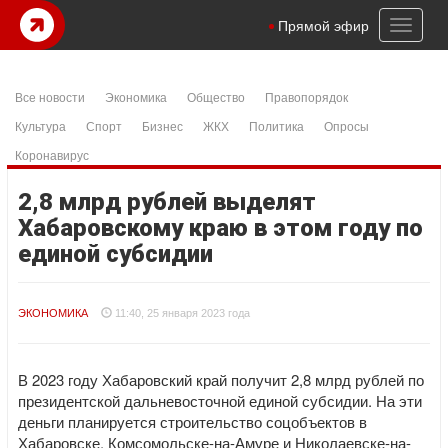
Toggl
Прямой эфир
naviga
Все новости
Экономика
Общество
Правопорядок
Культура
Спорт
Бизнес
ЖКХ
Политика
Опросы
Коронавирус
2,8 млрд рублей выделят
Хабаровскому краю в этом году по
единой субсидии
ЭКОНОМИКА
11:40, 25 января 2023 года
В 2023 году Хабаровский край получит 2,8 млрд рублей по
президентской дальневосточной единой субсидии. На эти
деньги планируется строительство соцобъектов в
Хабаровске, Комсомольске-на-Амуре и Николаевске-на-