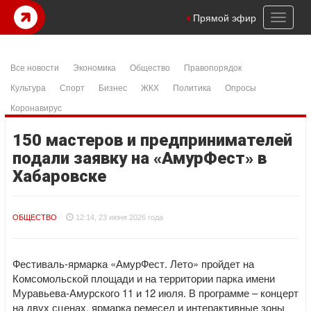
Toggl
Прямой эфир
naviga
Все новости
Экономика
Общество
Правопорядок
Культура
Спорт
Бизнес
ЖКХ
Политика
Опросы
Коронавирус
150 мастеров и предпринимателей
подали заявку на «АмурФест» в
Хабаровске
ОБЩЕСТВО
12:14, 23 июня 2026 года
Фестиваль-ярмарка «АмурФест. Лето» пройдет на
Комсомольской площади и на территории парка имени
Муравьева-Амурского 11 и 12 июля. В программе – концерт
на двух сценах, ярмарка ремесел и интерактивные зоны