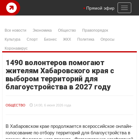
Toggl
Прямой эфир
naviga
Все новости
Экономика
Общество
Правопорядок
Культура
Спорт
Бизнес
ЖКХ
Политика
Опросы
Коронавирус
1490 волонтеров помогают
жителям Хабаровского края с
выбором территорий для
благоустройства в 2027 году
ОБЩЕСТВО
14:00, 6 июня 2026 года
В Хабаровском крае продолжается всероссийское онлайн-
голосование по отбору территорий для благоустройства в
рамках федерального проекта «Формирование комфортной