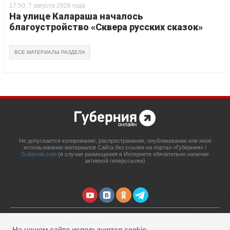
17:50, 7 августа 2026 года
На улице Калараша началось
благоустройство «Сквера русских сказок»
ВСЕ МАТЕРИАЛЫ РАЗДЕЛА
Не допускается копирование, распространение, опубликование или иное
использование материалов Сайта без ссылки на портал «Губерния» /
Gubernia.com
(в случае размещения в Интернете обязательно наличие
активной гиперссылки)
© 2014 - 2026 Портал «Губерния»
Сетевое издание
Gubernia.com
, свидетельство о регистрации ЭЛ № ФС 77 –
На нашем сайте используются cookie-