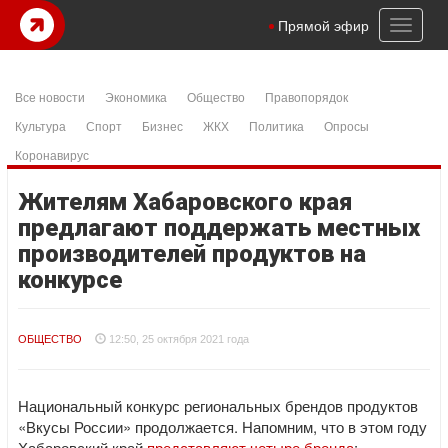
Toggl
Прямой эфир
naviga
Все новости
Экономика
Общество
Правопорядок
Культура
Спорт
Бизнес
ЖКХ
Политика
Опросы
Коронавирус
Жителям Хабаровского края
предлагают поддержать местных
производителей продуктов на
конкурсе
ОБЩЕСТВО
12:50, 25 октября 2021 года
Национальный конкурс региональных брендов продуктов
«Вкусы России» продолжается. Напомним, что в этом году
Хабаровский край
представляют четыре бренда
: