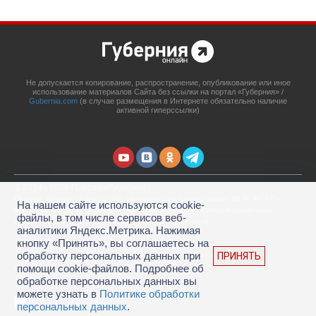
Не допускается копирование, распространение, опубликование или иное
использование материалов Сайта без ссылки на портал «Губерния» /
Gubernia.com
(в случае размещения в Интернете обязательно наличие
активной гиперссылки)
© 2014 - 2026 Портал «Губерния»
Сетевое издание
Gubernia.com
, свидетельство о регистрации ЭЛ № ФС 77 –
На нашем сайте используются cookie-
67908 выдано 06.12.2016 Федеральной службой по надзору в сфере связи,
файлы, в том числе сервисов веб-
информационных технологий и массовых коммуникаций.
аналитики Яндекс.Метрика. Нажимая
Учредитель: ООО «Губерния Он-лайн»
кнопку «Принять», вы соглашаетесь на
Главный редактор: Гатаулина А.С.
обработку персональных данных при
ПРИНЯТЬ
Телефон редакции: (4212) 45-88-45, адрес электронной почты:
portal@gubernia.com
помощи cookie-файлов. Подробнее об
18+
обработке персональных данных вы
можете узнать в
Политике обработки
персональных данных
.