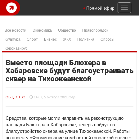
Toggl
Прямой эфир
naviga
Все новости
Экономика
Общество
Правопорядок
Культура
Спорт
Бизнес
ЖКХ
Политика
Опросы
Коронавирус
Вместо площади Блюхера в
Хабаровске будут благоустраивать
сквер на Тихоокеанской
ОБЩЕСТВО
14:07, 5 октября 2021 года
Средства, которые могли направить на реконструкцию
площади Блюхера в Хабаровске, теперь пойдут на
благоустройство сквера на улице Тихоокеанской. Работы
по проекту «Формирование комфортной городской среды»