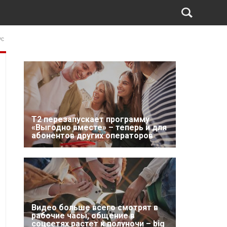
ус
Т2 перезапускает программу
«Выгодно вместе» – теперь и для
абонентов других операторов
Видео больше всего смотрят в
рабочие часы, общение в
соцсетях растет к полуночи – big