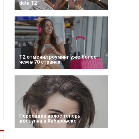
data T2
Т2 отменил роуминг уже более
чем в 70 странах
Пересадка волос теперь
доступна в Хабаровске