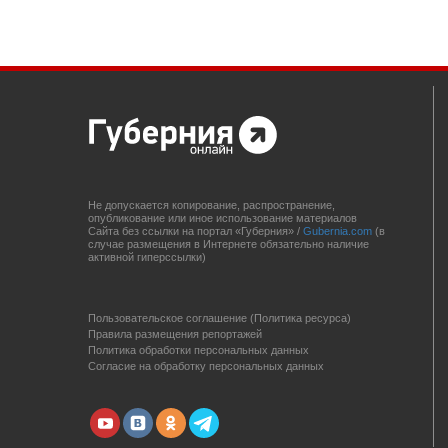
Не допускается копирование, распространение,
опубликование или иное использование материалов
Сайта без ссылки на портал «Губерния» /
Gubernia.com
(в
случае размещения в Интернете обязательно наличие
активной гиперссылки)
Пользовательское соглашение (Политика ресурса)
Правила размещения репортажей
Политика обработки персональных данных
Согласие на обработку персональных данных