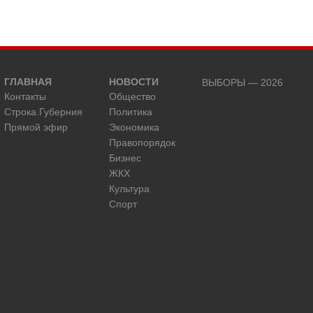
ГЛАВНАЯ
НОВОСТИ
ВЫБОРЫ — 2026
Контакты
Общество
Строка.Губерния
Политика
Прямой эфир
Экономика
Правопорядок
Бизнес
ЖКХ
Культура
Спорт