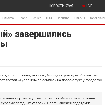
НОВОСТИ КРАЯ
LIVE
Культура
Спорт
Бизнес
ЖКХ
Политика
Опросы
Коронавир
ый» завершились
ты
орядок колоннаду, мостики, беседки и ротонды. Ремонтные
ает портал «Губерния» со ссылкой на пресс-службу городской
нта малых архитектурных форм, в особенности колоннады,
 суровых погодных условий. Благо нашелся подрядчик,