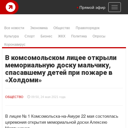
Toggl
Прямой эфир
naviga
Все новости
Экономика
Общество
Правопорядок
Культура
Спорт
Бизнес
ЖКХ
Политика
Опросы
Коронавирус
В комсомольском лицее открыли
мемориальную доску мальчику,
спасавшему детей при пожаре в
«Холдоми»
ОБЩЕСТВО
09:50, 24 мая 2021 года
В лицее № 1 Комсомольска-на-Амуре 22 мая состоялась
церемония открытия мемориальной доски Алексею
Мартыненко.