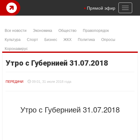
Toggl
Прямой эфир
naviga
Все новости
Экономика
Общество
Правопорядок
Культура
Спорт
Бизнес
ЖКХ
Политика
Опросы
Коронавирус
Утро с Губернией 31.07.2018
ПЕРЕДАЧИ
09:01, 31 июля 2018 года
Утро с Губернией 31.07.2018