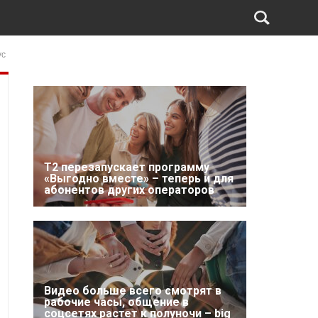
ус
Т2 перезапускает программу
«Выгодно вместе» – теперь и для
абонентов других операторов
Видео больше всего смотрят в
рабочие часы, общение в
соцсетях растет к полуночи – big