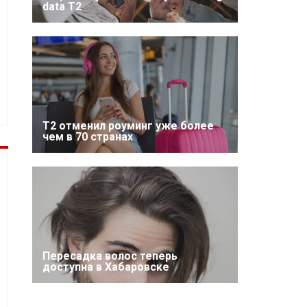
data T2
Т2 отменил роуминг уже более
чем в 70 странах
Пересадка волос теперь
доступна в Хабаровске