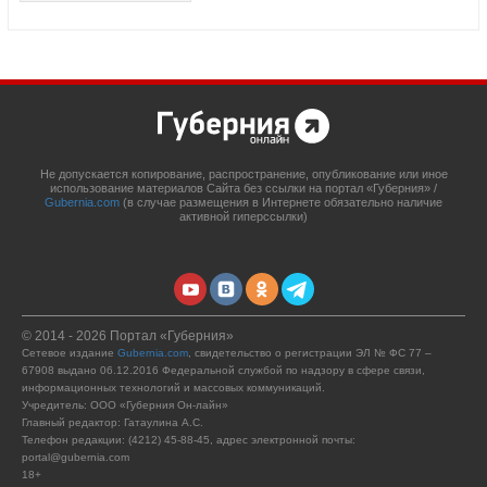
Не допускается копирование, распространение, опубликование или иное
использование материалов Сайта без ссылки на портал «Губерния» /
Gubernia.com
(в случае размещения в Интернете обязательно наличие
активной гиперссылки)
© 2014 - 2026 Портал «Губерния»
Сетевое издание
Gubernia.com
, свидетельство о регистрации ЭЛ № ФС 77 –
67908 выдано 06.12.2016 Федеральной службой по надзору в сфере связи,
информационных технологий и массовых коммуникаций.
Учредитель: ООО «Губерния Он-лайн»
Главный редактор: Гатаулина А.С.
Телефон редакции: (4212) 45-88-45, адрес электронной почты:
portal@gubernia.com
18+