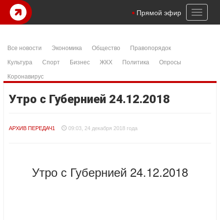
Toggl
Прямой эфир
naviga
Все новости
Экономика
Общество
Правопорядок
Культура
Спорт
Бизнес
ЖКХ
Политика
Опросы
Коронавирус
Утро с Губернией 24.12.2018
АРХИВ ПЕРЕДАЧ1
09:03, 24 декабря 2018 года
Утро с Губернией 24.12.2018