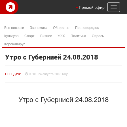
Toggl
Прямой эфир
naviga
Все новости
Экономика
Общество
Правопорядок
Культура
Спорт
Бизнес
ЖКХ
Политика
Опросы
Коронавирус
Утро с Губернией 24.08.2018
ПЕРЕДАЧИ
09:01, 24 августа 2018 года
Утро с Губернией 24.08.2018