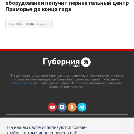
оборудования получит перинатальный центр
Приморья до конца года
ВСЕ МАТЕРИАЛЫ РАЗДЕЛА
Не допускается копирование, распространение, опубликование или иное
использование материалов Сайта без ссылки на портал «Губерния» /
Gubernia.com
(в случае размещения в Интернете обязательно наличие
активной гиперссылки)
© 2014 - 2026 Портал «Губерния»
Сетевое издание
Gubernia.com
, свидетельство о регистрации ЭЛ № ФС 77 –
На нашем сайте используются cookie-
67908 выдано 06.12.2016 Федеральной службой по надзору в сфере связи,
файлы, в том числе сервисов веб-