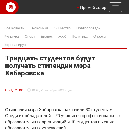
Toggl
Прямой эфир
naviga
Все новости
Экономика
Общество
Правопорядок
Культура
Спорт
Бизнес
ЖКХ
Политика
Опросы
Коронавирус
Тридцать студентов будут
получать стипендии мэра
Хабаровска
ОБЩЕСТВО
10:40, 25 октября 2021 года
Стипендии мэра Хабаровска назначили 30 студентам.
Среди их обладателей – 20 учащихся профессиональных
образовательных организаций и 10 студентов высших
образовательных учреждений.