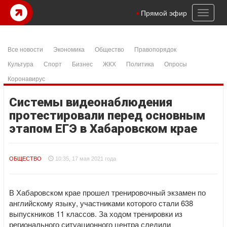
Toggl
Прямой эфир
naviga
Все новости
Экономика
Общество
Правопорядок
Культура
Спорт
Бизнес
ЖКХ
Политика
Опросы
Коронавирус
Системы видеонаблюдения
протестировали перед основным
этапом ЕГЭ в Хабаровском крае
ОБЩЕСТВО
10:35, 17 мая 2021 года
В Хабаровском крае прошел тренировочный экзамен по
английскому языку, участниками которого стали 638
выпускников 11 классов. За ходом тренировки из
регионального ситуационного центра следили