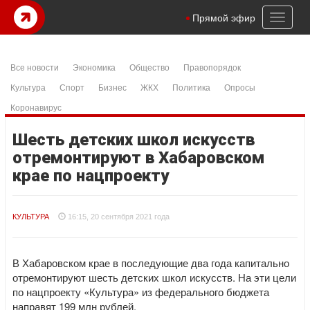
Toggl
Прямой эфир
naviga
Все новости
Экономика
Общество
Правопорядок
Культура
Спорт
Бизнес
ЖКХ
Политика
Опросы
Коронавирус
Шесть детских школ искусств
отремонтируют в Хабаровском
крае по нацпроекту
КУЛЬТУРА
16:15, 20 сентября 2021 года
В Хабаровском крае в последующие два года капитально
отремонтируют шесть детских школ искусств. На эти цели
по нацпроекту «Культура» из федерального бюджета
направят 199 млн рублей.