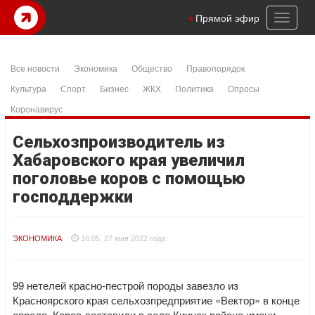
Toggl
Прямой эфир
naviga
Все новости
Экономика
Общество
Правопорядок
Культура
Спорт
Бизнес
ЖКХ
Политика
Опросы
Коронавирус
Сельхозпроизводитель из
Хабаровского края увеличил
поголовье коров с помощью
господдержки
ЭКОНОМИКА
16:05, 27 мая 2022 года
99 нетелей красно-пестрой породы завезло из
Красноярского края сельхозпредприятие «Вектор» в конце
апреля. Коров доставили в село Киинск района имени