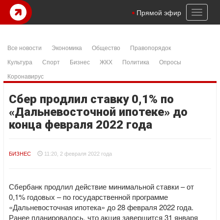
Toggl
Прямой эфир
naviga
Все новости
Экономика
Общество
Правопорядок
Культура
Спорт
Бизнес
ЖКХ
Политика
Опросы
Коронавирус
Сбер продлил ставку 0,1% по
«Дальневосточной ипотеке» до
конца февраля 2022 года
БИЗНЕС
11:20, 2 февраля 2022 года
Сбербанк продлил действие минимальной ставки – от
0,1% годовых – по государственной программе
«Дальневосточная ипотека» до 28 февраля 2022 года.
Ранее планировалось, что акция завершится 31 января