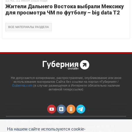
12:42, 21 июля 2026 года
Жители Дальнего Востока выбрали Мексику
для просмотра ЧМ по футболу – big data T2
ВСЕ МАТЕРИАЛЫ РАЗДЕЛА
Не допускается копирование, распространение, опубликование или иное
использование материалов Сайта без ссылки на портал «Губерния» /
Gubernia.com
(в случае размещения в Интернете обязательно наличие
активной гиперссылки)
© 2014 - 2026 Портал «Губерния»
Сетевое издание
Gubernia.com
, свидетельство о регистрации ЭЛ № ФС 77 –
На нашем сайте используются cookie-
67908 выдано 06.12.2016 Федеральной службой по надзору в сфере связи,