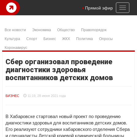
Toggl
Прямой эфир
naviga
Все новости
Экономика
Общество
Правопорядок
Культура
Спорт
Бизнес
ЖКХ
Политика
Опросы
Коронавирус
Сбер организовал проведение
диагностики здоровья
воспитанников детских домов
БИЗНЕС
11:19, 28 июня 2021 года
В Хабаровске стартовал новый проект по проведению
диагностики здоровья для воспитанников детских домов.
Его реализуют сотрудники хабаровского отделения Сбера
и специалисты Детской краевой клинической больницы