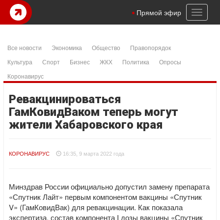
Toggl
Прямой эфир
naviga
Все новости
Экономика
Общество
Правопорядок
Культура
Спорт
Бизнес
ЖКХ
Политика
Опросы
Коронавирус
Ревакцинироваться
ГамКовидВаком теперь могут
жители Хабаровского края
КОРОНАВИРУС
16:35, 9 марта 2022 года
Минздрав России официально допустил замену препарата
«Спутник Лайт» первым компонентом вакцины «Спутник
V» (ГамКовидВак) для ревакцинации. Как показала
экспертиза, состав компонента I дозы вакцины «Спутник