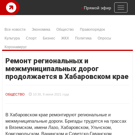
Toggl
Прямой эфир
naviga
Все новости
Экономика
Общество
Правопорядок
Культура
Спорт
Бизнес
ЖКХ
Политика
Опросы
Коронавирус
Ремонт региональных и
межмуниципальных дорог
продолжается в Хабаровском крае
ОБЩЕСТВО
10:30, 8 июня 2021 года
В Хабаровском крае ремонтируют региональные и
межмуниципальные дороги. Бригады трудятся на трассах
в Вяземском, имени Лазо, Хабаровском, Ульчском,
Комсомольском, Ванинском и Советско-Гаванском