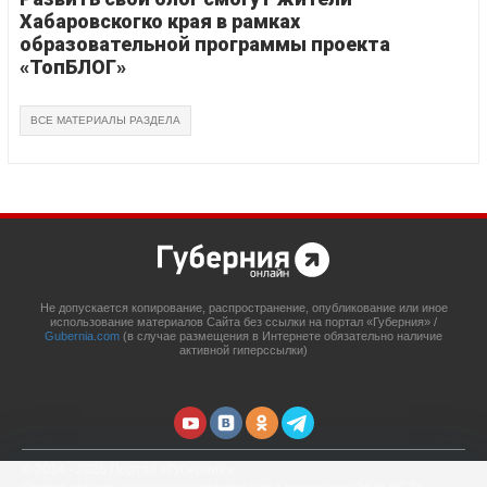
Хабаровскогко края в рамках
образовательной программы проекта
«ТопБЛОГ»
ВСЕ МАТЕРИАЛЫ РАЗДЕЛА
Не допускается копирование, распространение, опубликование или иное
использование материалов Сайта без ссылки на портал «Губерния» /
Gubernia.com
(в случае размещения в Интернете обязательно наличие
активной гиперссылки)
© 2014 - 2026 Портал «Губерния»
Сетевое издание
Gubernia.com
, свидетельство о регистрации ЭЛ № ФС 77 –