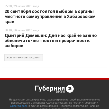
15:30, 23 июня 2026 года
20 сентября состоятся выборы в органы
местного самоуправления в Хабаровском
крае
18:10, 16 июня 2026 года
Дмитрий Демешин: Для нас крайне важно
обеспечить честность и прозрачность
выборов
ВСЕ МАТЕРИАЛЫ РАЗДЕЛА
Не допускается копирование, распространение, опубликование или иное
использование материалов Сайта без ссылки на портал «Губерния» /
Gubernia.com
(в случае размещения в Интернете обязательно наличие