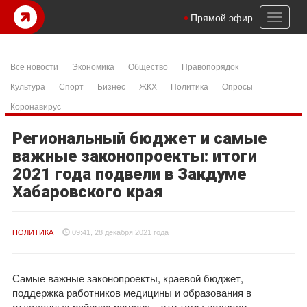
Toggl
Прямой эфир
naviga
Все новости
Экономика
Общество
Правопорядок
Культура
Спорт
Бизнес
ЖКХ
Политика
Опросы
Коронавирус
Региональный бюджет и самые
важные законопроекты: итоги
2021 года подвели в Закдуме
Хабаровского края
ПОЛИТИКА
09:41, 28 декабря 2021 года
Самые важные законопроекты, краевой бюджет,
поддержка работников медицины и образования в
отдаленных районах региона – эти темы подняли