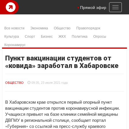
Toggl
Прямой эфир
naviga
Все новости
Экономика
Общество
Правопорядок
Культура
Спорт
Бизнес
ЖКХ
Политика
Опросы
Коронавирус
Пункт вакцинации студентов от
«ковида» заработал в Хабаровске
ОБЩЕСТВО
09:35, 23 июля 2021 года
В Хабаровском крае открылся первый опорный пункт
вакцинации студентов против коронавирусной инфекции.
Учащихся привьют на базе клиники семейной медицины
ДВГМУ в региональной столице, сообщает портал
«Губерния» со ссылкой на пресс-службу краевого