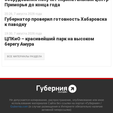
Приморья до конца года
20:26, 7 августа 2026 года
Губернатор проверил готовность Хабаровска
к паводку
19:30, 7 августа 2026 года
ЦПКиО – красивейший парк на высоком
берегу Амура
ВСЕ МАТЕРИАЛЫ РАЗДЕЛА
Не допускается копирование, распространение, опубликование или иное
использование материалов Сайта без ссылки на портал «Губерния» /
Gubernia.com
(в случае размещения в Интернете обязательно наличие
активной гиперссылки)