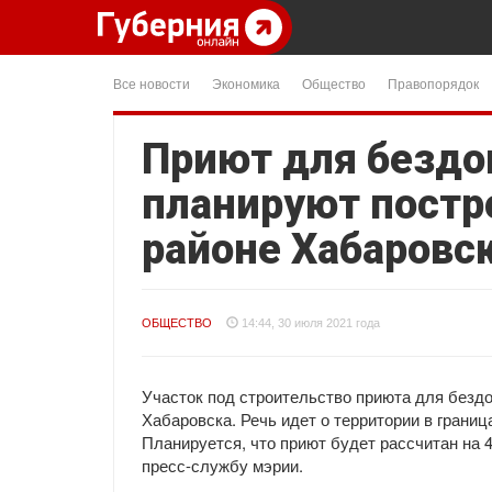
Все новости
Экономика
Общество
Правопорядок
Приют для безд
планируют постр
районе Хабаровс
ОБЩЕСТВО
14:44, 30 июля 2021 года
Участок под строительство приюта для без
Хабаровска. Речь идет о территории в грани
Планируется, что приют будет рассчитан на 
пресс-службу мэрии.