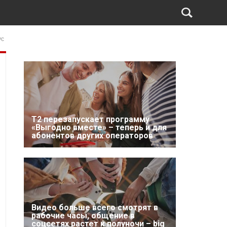
ус
Т2 перезапускает программу
«Выгодно вместе» – теперь и для
абонентов других операторов
Видео больше всего смотрят в
рабочие часы, общение в
соцсетях растет к полуночи – big