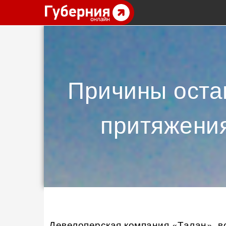
Причины остав
притяжения
Девелоперская компания «Талан», в