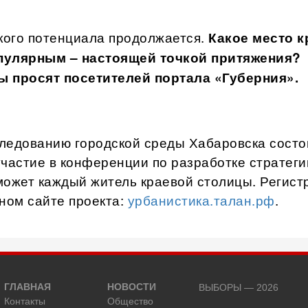
ого потенциала продолжается.
Какое место к
пулярным – настоящей точкой притяжения?
ы просят посетителей портала «Губерния».
следованию городской среды Хабаровска состо
участие в конференции по разработке стратеги
может каждый житель краевой столицы. Регист
ном сайте проекта:
урбанистика.талан.рф
.
ГЛАВНАЯ
НОВОСТИ
ВЫБОРЫ — 2026
Контакты
Общество