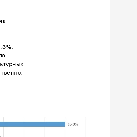
ак
и
6,3%.
по
льтурных
ственно.