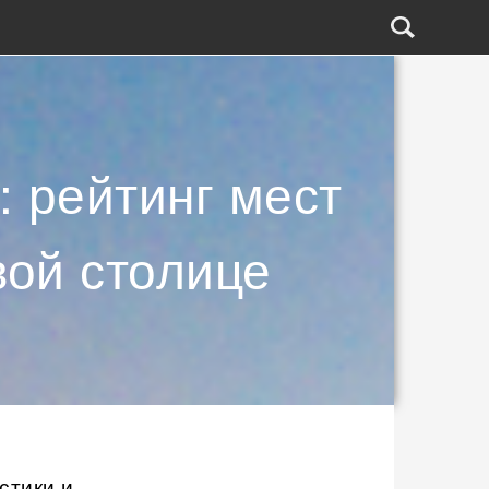
: рейтинг мест
вой столице
стики и