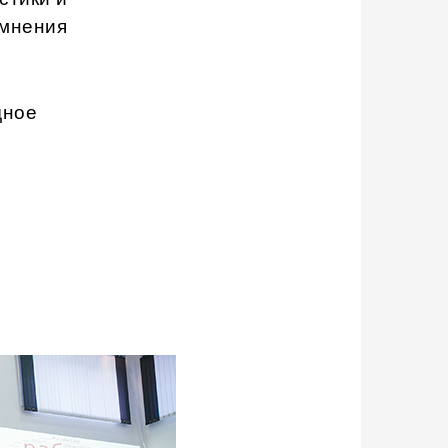
 мнения
дное