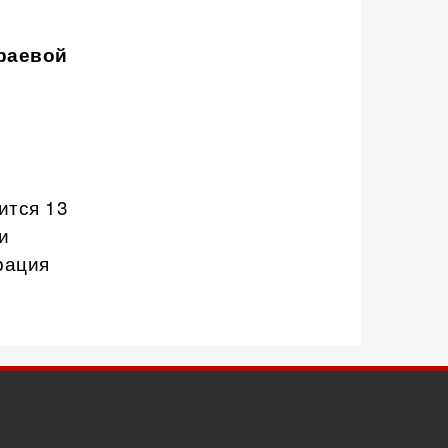
раевой
ится 13
и
рация