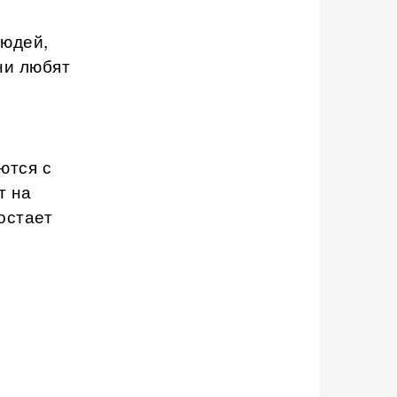
людей,
ни любят
ются с
т на
остает