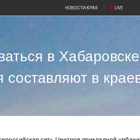
НОВОСТИ КРАЯ
LIVE
аться в Хабаровске
 составляют в крае
сероссийская сеть Центров прикладной урбани