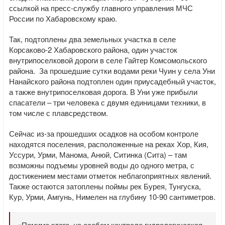
ссылкой на пресс-службу главного управления МЧС
России по Хабаровскому краю.
Так, подтоплены два земельных участка в селе
Корсаково-2 Хабаровского района, один участок
внутрипоселковой дороги в селе Гайтер Комсомольского
района. За прошедшие сутки водами реки Чуин у села Уни
Нанайского района подтоплен один приусадебный участок,
а также внутрипоселковая дорога. В Уни уже прибыли
спасатели – три человека с двумя единицами техники, в
том числе с плавсредством.
Сейчас из-за прошедших осадков на особом контроле
находятся поселения, расположенные на реках Хор, Кия,
Уссури, Урми, Манома, Анюй, Ситинка (Сита) – там
возможны подъемы уровней воды до одного метра, с
достижением местами отметок неблагоприятных явлений.
Также остаются затоплены поймы рек Бурея, Тунгуска,
Кур, Урми, Амгунь, Нимелен на глубину 10-90 сантиметров.
«Помимо этого, на особом контроле гидрологическая