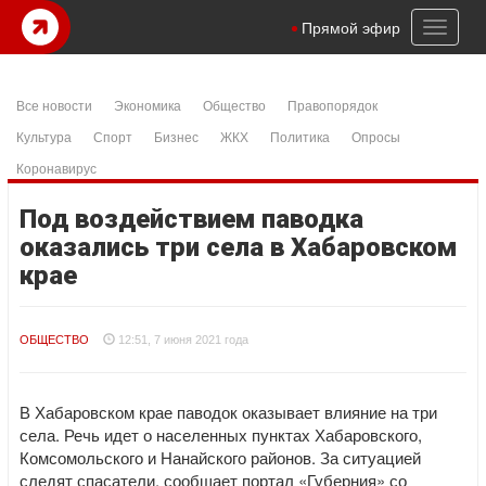
Toggl
Прямой эфир
naviga
Все новости
Экономика
Общество
Правопорядок
Культура
Спорт
Бизнес
ЖКХ
Политика
Опросы
Коронавирус
Под воздействием паводка
оказались три села в Хабаровском
крае
ОБЩЕСТВО
12:51, 7 июня 2021 года
В Хабаровском крае паводок оказывает влияние на три
села. Речь идет о населенных пунктах Хабаровского,
Комсомольского и Нанайского районов. За ситуацией
следят спасатели, сообщает портал «Губерния» со