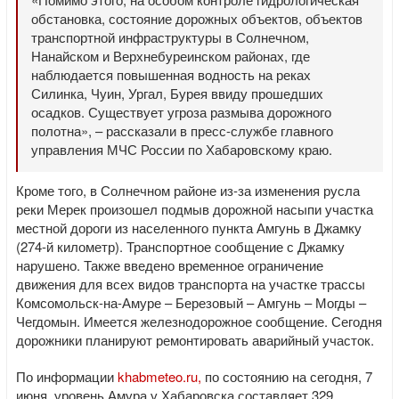
обстановка, состояние дорожных объектов, объектов
транспортной инфраструктуры в Солнечном,
Нанайском и Верхнебуреинском районах, где
наблюдается повышенная водность на реках
Силинка, Чуин, Ургал, Бурея ввиду прошедших
осадков. Существует угроза размыва дорожного
полотна», – рассказали в пресс-службе главного
управления МЧС России по Хабаровскому краю.
Кроме того, в Солнечном районе из-за изменения русла
реки Мерек произошел подмыв дорожной насыпи участка
местной дороги из населенного пункта Амгунь в Джамку
(274-й километр). Транспортное сообщение с Джамку
нарушено. Также введено временное ограничение
движения для всех видов транспорта на участке трассы
Комсомольск-на-Амуре – Березовый – Амгунь – Могды –
Чегдомын. Имеется железнодорожное сообщение. Сегодня
дорожники планируют ремонтировать аварийный участок.
По информации
khabmeteo.ru,
по состоянию на сегодня, 7
июня, уровень Амура у Хабаровска составляет 329