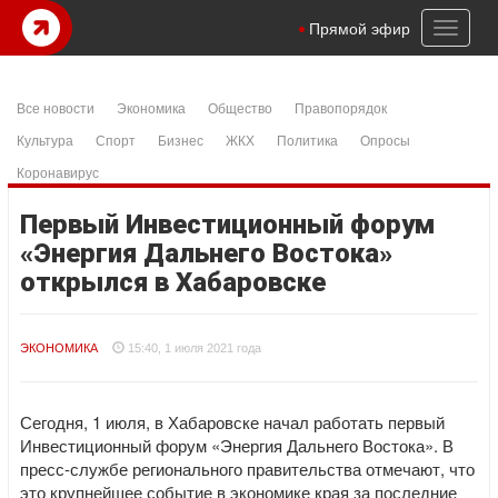
Toggl
Прямой эфир
naviga
Все новости
Экономика
Общество
Правопорядок
Культура
Спорт
Бизнес
ЖКХ
Политика
Опросы
Коронавирус
Первый Инвестиционный форум
«Энергия Дальнего Востока»
открылся в Хабаровске
ЭКОНОМИКА
15:40, 1 июля 2021 года
Сегодня, 1 июля, в Хабаровске начал работать первый
Инвестиционный форум «Энергия Дальнего Востока». В
пресс-службе регионального правительства отмечают, что
это крупнейшее событие в экономике края за последние