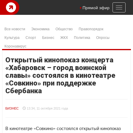
Toggl
Прямой эфир
naviga
Все новости
Экономика
Общество
Правопорядок
Культура
Спорт
Бизнес
ЖКХ
Политика
Опросы
Коронавирус
Открытый кинопоказ концерта
«Хабаровск – город воинской
славы» состоялся в кинотеатре
«Совкино» при поддержке
Сбербанка
БИЗНЕС
13:34, 11 октября 2021 года
В кинотеатре «Совкино» состоялся открытый кинопоказ