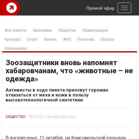
Toggl
Прямой эфир
naviga
Все новости
Экономика
Общество
Правопорядок
Культура
Спорт
Бизнес
ЖКХ
Политика
Опросы
Коронавирус
Зоозащитники вновь напомнят
хабаровчанам, что «животные – не
одежда»
Активисты в ходе пикета призовут горожан
отказаться от меха и кожи в пользу
высокотехнологичной синтетики.
ОБЩЕСТВО
12:26, 5 октября 2015 года
В воскресенье, 11 октября, на Комсомольской площади