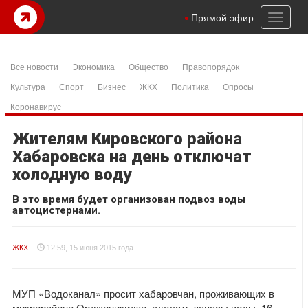
Toggl
Прямой эфир
naviga
Все новости
Экономика
Общество
Правопорядок
Культура
Спорт
Бизнес
ЖКХ
Политика
Опросы
Коронавирус
Жителям Кировского района
Хабаровска на день отключат
холодную воду
В это время будет организован подвоз воды
автоцистернами.
ЖКХ
12:59, 15 июня 2015 года
МУП «Водоканал» просит хабаровчан, проживающих в
микрорайоне Орджоникидзе, сделать запасы воды. 16