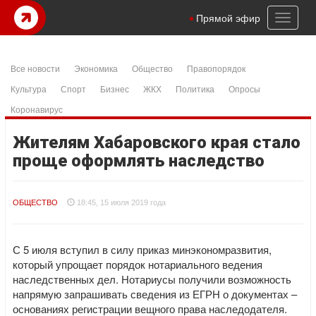
Toggl
Прямой эфир
naviga
Все новости
Экономика
Общество
Правопорядок
Культура
Спорт
Бизнес
ЖКХ
Политика
Опросы
Коронавирус
Жителям Хабаровского края стало
проще оформлять наследство
ОБЩЕСТВО
18:45, 15 июля 2019 года
С 5 июля вступил в силу приказ минэкономразвития,
который упрощает порядок нотариального ведения
наследственных дел. Нотариусы получили возможность
напрямую запрашивать сведения из ЕГРН о документах –
основаниях регистрации вещного права наследодателя.