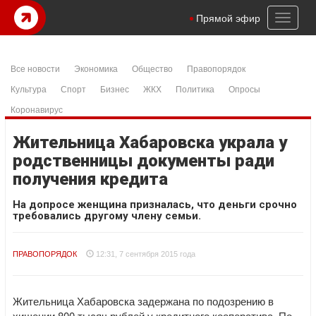
Toggl
Прямой эфир
naviga
Все новости
Экономика
Общество
Правопорядок
Культура
Спорт
Бизнес
ЖКХ
Политика
Опросы
Коронавирус
Жительница Хабаровска украла у
родственницы документы ради
получения кредита
На допросе женщина призналась, что деньги срочно
требовались другому члену семьи.
ПРАВОПОРЯДОК
12:31, 7 сентября 2015 года
Жительница Хабаровска задержана по подозрению в
хищении 800 тысяч рублей у кредитного кооператива. По