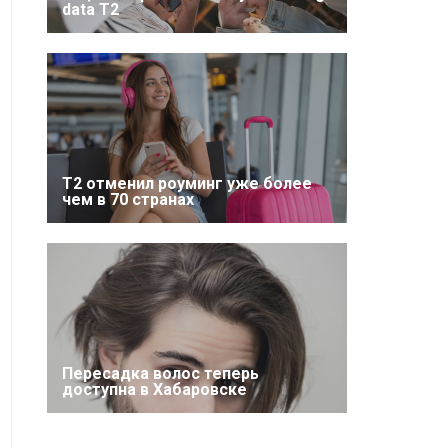
data T2
Т2 отменил роуминг уже более
чем в 70 странах
Пересадка волос теперь
доступна в Хабаровске