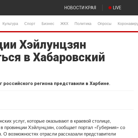
НОВОСТИ КРАЯ
LIVE
Культура
Спорт
Бизнес
ЖКХ
Политика
Опросы
Коронавир
ции Хэйлунцзян
ться в Хабаровский
 российского региона представили в Харбине.
ских услуг, которые оказывают в краевой столице,
 в провинции Хэйлунцзян, сообщает портал «Губерния» со
я. О возможностях отрасли рассказали представители