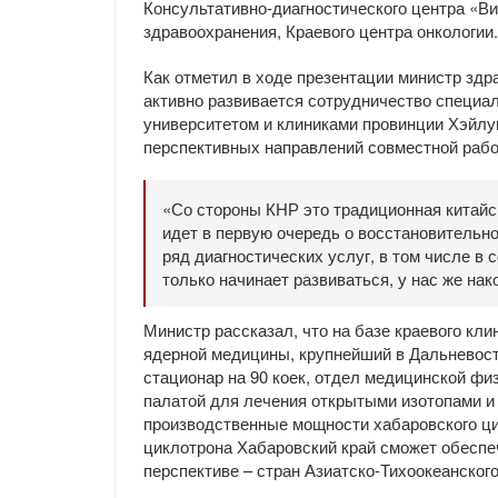
Консультативно-диагностического центра «В
здравоохранения, Краевого центра онкологии
Как отметил в ходе презентации министр здр
активно развивается сотрудничество специа
университетом и клиниками провинции Хэйлу
перспективных направлений совместной рабо
«Со стороны КНР это традиционная китайс
идет в первую очередь о восстановительн
ряд диагностических услуг, в том числе в
только начинает развиваться, у нас же на
Министр рассказал, что на базе краевого кл
ядерной медицины, крупнейший в Дальневост
стационар на 90 коек, отдел медицинской фи
палатой для лечения открытыми изотопами и
производственные мощности хабаровского цик
циклотрона Хабаровский край сможет обеспеч
перспективе – стран Азиатско-Тихоокеанского