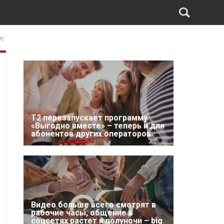
ус
Т2 перезапускает программу
«Выгодно вместе» – теперь и для
абонентов других операторов
Видео больше всего смотрят в
рабочие часы, общение в
соцсетях растет к полуночи – big