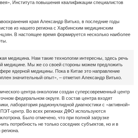
ивея», Института повышения квалификации специалистов
.
авоохранения края Александр Витько, в последние годы
листов из нашего региона с Харбинским медицинским
нцзян. В настоящее время формируется несколько наиболее
ты.
кая медицина. Нам такие технологии интересны, здесь речь
ой медицине. Мы же со своей стороны можем предложить
 сфере ядерной медицины. Пока в Китае это направление
коплен значительный опыт», – отметил Александр Витько.
инического центра онкологии создан суперсовременный центр
очном федеральном округе. В состав центра входят
зики, лаборатория радионуклидной диагностики с «активной»
 ПЭТ-центр. Во всех регионах ДФО используются
лотрона. Было отмечено, что при полной загрузке
ить потребность не только соседних субъектов, но и в
 региона.