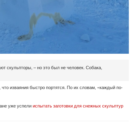
ают скульпторы, – но это был не человек. Собака,
, что изваяния быстро портятся. По их словам, «каждый по-
жане уже успели
испытать заготовки для снежных скульптур