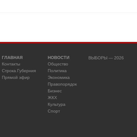
ГЛАВНАЯ
НОВОСТИ
ВЫБОРЫ — 2026
Контакты
Общество
Строка.Губерния
Политика
Прямой эфир
Экономика
Правопорядок
Бизнес
ЖКХ
Культура
Спорт