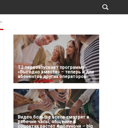
ус
Т2 перезапускает программу
«Выгодно вместе» – теперь и для
абонентов других операторов
Видео больше всего смотрят в
рабочие часы, общение в
соцсетях растет к полуночи – big