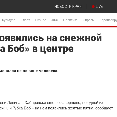
НОВОСТИ КРАЯ
LIVE
Культура
Спорт
Бизнес
ЖКХ
Политика
Опросы
Коронавир
оявились на снежной
а Боб» в центре
менился не по вине человека.
ени Ленина в Хабаровске еще не завершено, но одной из
ежный Губка Боб – на нем появились желтые пятна, сообщает