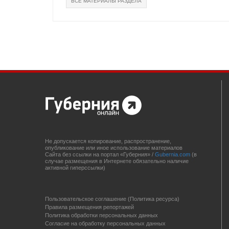
ВСЕ МАТЕРИАЛЫ РАЗДЕЛА
Не допускается копирование, распространение,
опубликование или иное использование материалов
Сайта без ссылки на портал «Губерния» /
Gubernia.com
(в
случае размещения в Интернете обязательно наличие
активной гиперссылки)
Пользовательское соглашение (Политика ресурса)
Правила размещения репортажей
Политика обработки персональных данных
Согласие на обработку персональных данных