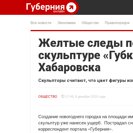
Все новости
Экономика
Общество
Правопорядок
Желтые следы п
скульптуре «Губк
Хабаровска
Скульпторы считают, что цвет фигуры из
ОБЩЕСТВО
17:49, 8 декабря 2015 года
Создание новогоднего городка на площади им
скульптур уже нанесен ущерб. Пострадал сн
корреспондент портала «Губерния».