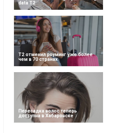
data T2
Т2 отменил роуминг уже более
чем в 70 странах
Пересадка волос теперь
доступна в Хабаровске