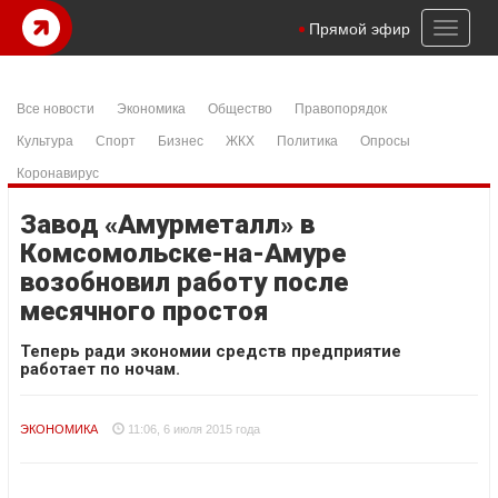
Toggl
Прямой эфир
naviga
Все новости
Экономика
Общество
Правопорядок
Культура
Спорт
Бизнес
ЖКХ
Политика
Опросы
Коронавирус
Завод «Амурметалл» в
Комсомольске-на-Амуре
возобновил работу после
месячного простоя
Теперь ради экономии средств предприятие
работает по ночам.
ЭКОНОМИКА
11:06, 6 июля 2015 года