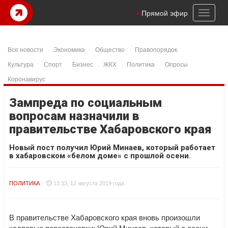
Toggl
Прямой эфир
naviga
Все новости
Экономика
Общество
Правопорядок
Культура
Спорт
Бизнес
ЖКХ
Политика
Опросы
Коронавирус
Зампреда по социальным
вопросам назначили в
правительстве Хабаровского края
Новый пост получил Юрий Минаев, который работает
в хабаровском «белом доме» с прошлой осени.
ПОЛИТИКА
13:33, 12 августа 2019 года
В правительстве Хабаровского края вновь произошли
кадровые перестановки: Юрий Минаев, который с осени