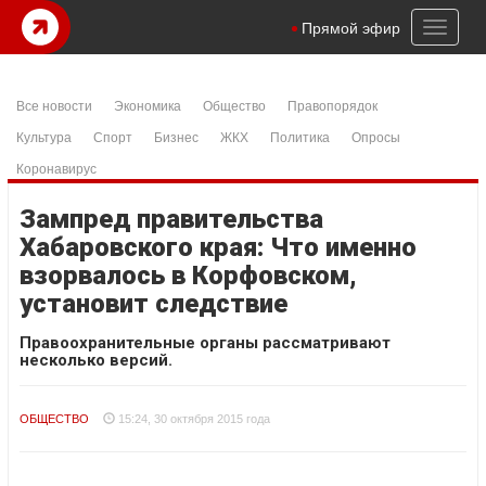
Toggl
Прямой эфир
naviga
Все новости
Экономика
Общество
Правопорядок
Культура
Спорт
Бизнес
ЖКХ
Политика
Опросы
Коронавирус
Зампред правительства
Хабаровского края: Что именно
взорвалось в Корфовском,
установит следствие
Правоохранительные органы рассматривают
несколько версий.
ОБЩЕСТВО
15:24, 30 октября 2015 года