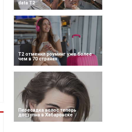
data T2
Т2 отменил роуминг уже более
чем в 70 странах
Пересадка волос теперь
доступна в Хабаровске