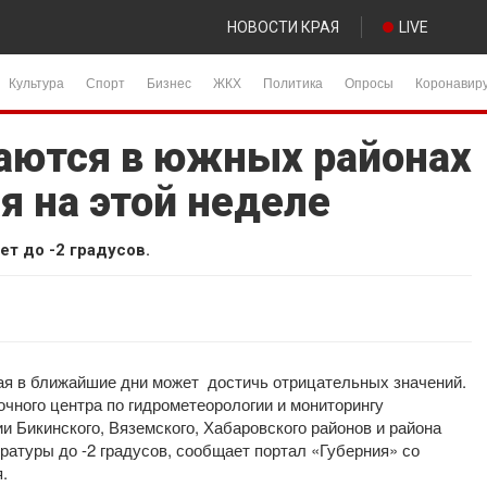
НОВОСТИ КРАЯ
LIVE
Культура
Спорт
Бизнес
ЖКХ
Политика
Опросы
Коронавир
аются в южных районах
я на этой неделе
т до -2 градусов.
рая в ближайшие дни может достичь отрицательных значений.
чного центра по гидрометеорологии и мониторингу
и Бикинского, Вяземского, Хабаровского районов и района
атуры до -2 градусов, сообщает портал «Губерния» со
.