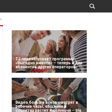
ус
Т2 перезапускает программу
«Выгодно вместе» – теперь и для
абонентов других операторов
Видео больше всего смотрят в
рабочие часы, общение в
соцсетях растет к полуночи – big