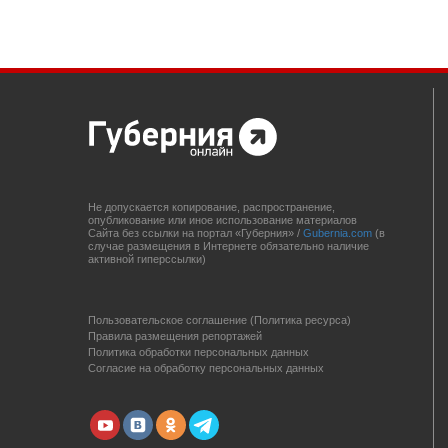
Не допускается копирование, распространение,
опубликование или иное использование материалов
Сайта без ссылки на портал «Губерния» /
Gubernia.com
(в
случае размещения в Интернете обязательно наличие
активной гиперссылки)
Пользовательское соглашение (Политика ресурса)
Правила размещения репортажей
Политика обработки персональных данных
Согласие на обработку персональных данных