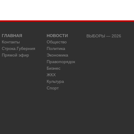
ГЛАВНАЯ
НОВОСТИ
ВЫБОРЫ — 2026
Контакты
Общество
Строка.Губерния
Политика
Прямой эфир
Экономика
Правопорядок
Бизнес
ЖКХ
Культура
Спорт