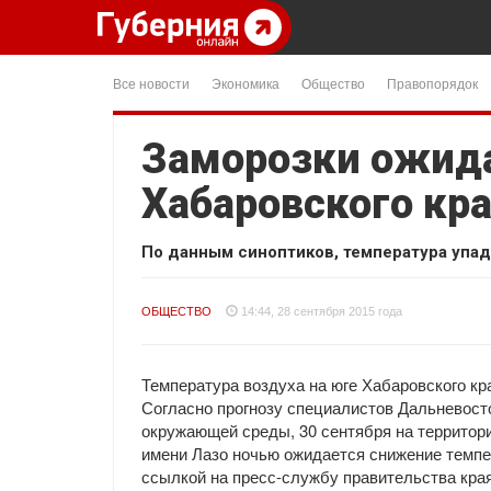
Все новости
Экономика
Общество
Правопорядок
Заморозки ожид
Хабаровского кра
По данным синоптиков, температура упаде
ОБЩЕСТВО
14:44, 28 сентября 2015 года
Температура воздуха на юге Хабаровского к
Согласно прогнозу специалистов Дальневосто
окружающей среды, 30 сентября на территори
имени Лазо ночью ожидается снижение темпер
ссылкой на пресс-службу правительства края