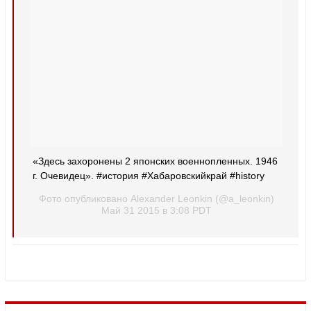
«Здесь захоронены 2 японских военнопленных. 1946
г. Очевидец». #история #Хабаровскийкрай #history
Фото опубликовано Alexander Leonkin (@a_leonkin)
Май 31 2015 в 3:08 PDT