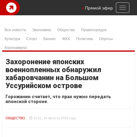
Toggl
Прямой эфир
naviga
Все новости
Экономика
Общество
Правопорядок
Культура
Спорт
Бизнес
ЖКХ
Политика
Опросы
Коронавирус
Захоронение японских
военнопленных обнаружил
хабаровчанин на Большом
Уссурийском острове
Горожанин считает, что прах нужно передать
японской стороне.
ОБЩЕСТВО
16:51, 14 августа 2015 года