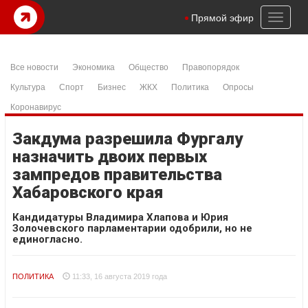
Toggl
Прямой эфир
naviga
Все новости
Экономика
Общество
Правопорядок
Культура
Спорт
Бизнес
ЖКХ
Политика
Опросы
Коронавирус
Закдума разрешила Фургалу
назначить двоих первых
зампредов правительства
Хабаровского края
Кандидатуры Владимира Хлапова и Юрия
Золочевского парламентарии одобрили, но не
единогласно.
ПОЛИТИКА
11:33, 16 августа 2019 года